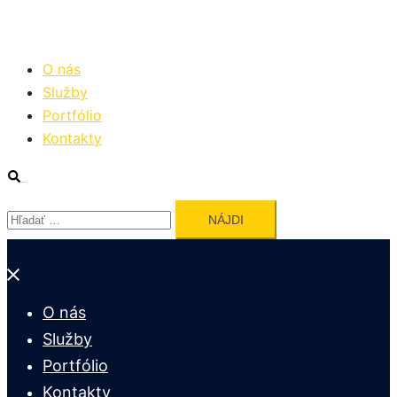
Preskočiť
na
obsah
O nás
Služby
Portfólio
Kontakty
Search
Hľadať:
Close
menu
O nás
Služby
Portfólio
Kontakty